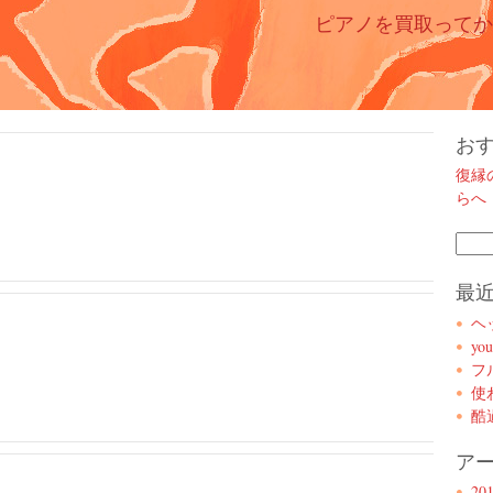
ピアノを買取ってか
お
復縁
らへ
検索:
最
ヘ
you
フ
使
酷過
ア
20