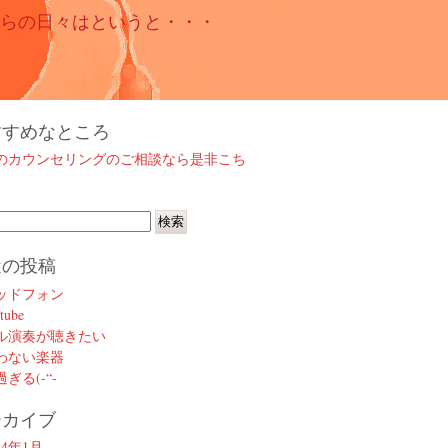
らの日々はというと・・・
すすめなところ
のカウンセリングのご相談なら是非こち
近の投稿
ッドフォン
tube
ル演奏が聴きたい
わない楽器
ぎる(-“-
ーカイブ
14年1月